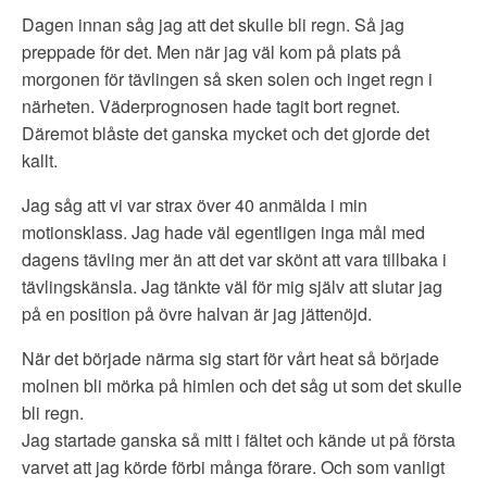
Dagen innan såg jag att det skulle bli regn. Så jag
preppade för det. Men när jag väl kom på plats på
morgonen för tävlingen så sken solen och inget regn i
närheten. Väderprognosen hade tagit bort regnet.
Däremot blåste det ganska mycket och det gjorde det
kallt.
Jag såg att vi var strax över 40 anmälda i min
motionsklass. Jag hade väl egentligen inga mål med
dagens tävling mer än att det var skönt att vara tillbaka i
tävlingskänsla. Jag tänkte väl för mig själv att slutar jag
på en position på övre halvan är jag jättenöjd.
När det började närma sig start för vårt heat så började
molnen bli mörka på himlen och det såg ut som det skulle
bli regn.
Jag startade ganska så mitt i fältet och kände ut på första
varvet att jag körde förbi många förare. Och som vanligt