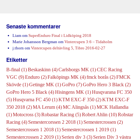
Senaste kommentarer
Liam
om
SuperEnduro Final i Lidköping 2018
Marie Johansson Bergman
om
Vintercupen 3:6 – Tidaholm
j.thorn
om
Vintercupen deltävling 5, Tibro 2016-02-27
Etiketter
B-final
(1)
Beskaskinn
(4)
Carlsborgs MK
(1)
CEC Racing
VGC
(9)
Enduro
(2)
Falköpings MK
(4)
fmck borås
(2)
FMCK
Skövde
(1)
Getinge MK
(1)
GoPro
(7)
GoPro Hero 3 Black
(2)
GoPro Hero 5 Black
(4)
Hisingens MK
(1)
Husqvarana FC 350
(5)
Husqvarna FC 450
(1)
KTM EXC-F 350
(2)
KTM EXC-F
350 2018
(2)
MA Lerum
(4)
MC Alingsås
(1)
MCK Hallandia
(1)
Motocross
(3)
Robastar Racing
(5)
Robert Ahlin
(10)
Robstar
Racing
(4)
Semestercorssen 2 2018
(1)
Semestercrossen
(2)
Semestercrossen 1 2018
(1)
Semestercrossen 1 2019
(1)
Semestercrossen 2 2019
(1)
Serien div 3
(3)
Serien Div 3 västra