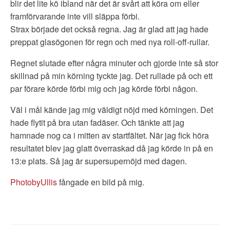
blir det lite kö ibland när det är svårt att köra om eller
framförvarande inte vill släppa förbi.
Strax började det också regna. Jag är glad att jag hade
preppat glasögonen för regn och med nya roll-off-rullar.
Regnet slutade efter några minuter och gjorde inte så stor
skillnad på min körning tyckte jag. Det rullade på och ett
par förare körde förbi mig och jag körde förbi någon.
Väl i mål kände jag mig väldigt nöjd med körningen. Det
hade flytit på bra utan fadäser. Och tänkte att jag
hamnade nog ca i mitten av startfältet. När jag fick höra
resultatet blev jag glatt överraskad då jag körde in på en
13:e plats. Så jag är supersupernöjd med dagen.
PhotobyUllis
fångade en bild på mig.