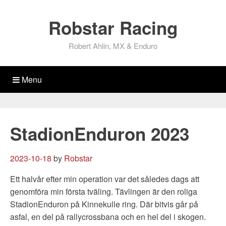
Robstar Racing
Robert Ahlin, MX & Enduro
Menu
StadionEnduron 2023
2023-10-18
by
Robstar
Ett halvår efter min operation var det således dags att
genomföra min första tväling. Tävlingen är den roliga
StadionEnduron på Kinnekulle ring. Där bitvis går på
asfal, en del på rallycrossbana och en hel del i skogen.