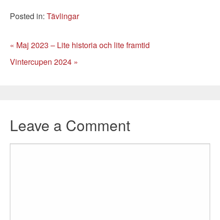
Categories
Posted in:
Tävlingar
« Maj 2023 – Lite historia och lite framtid
Vintercupen 2024 »
Leave a Comment
Comment