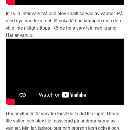
In i vila inför varv två och blev snällt servad av vänner. På
med nya handskar och försöka få bort krampen men den
ville inte riktigt släppa. Körde hela varv två med kramp.
Här är varv 2:
Under vilan inför varv tre försökte ta det lite lugnt. Drack
lite vatten och blev lite masserad på underarmarna av
vänner. Min far, farbror, bror och brorson kom också och