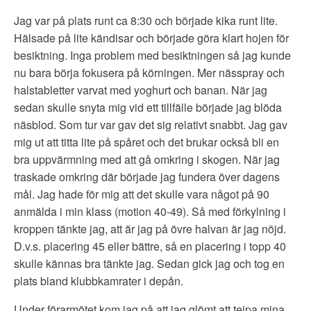
Jag var på plats runt ca 8:30 och började kika runt lite.
Hälsade på lite kändisar och började göra klart hojen för
besiktning. Inga problem med besiktningen så jag kunde
nu bara börja fokusera på körningen. Mer nässpray och
halstabletter varvat med yoghurt och banan. När jag
sedan skulle snyta mig vid ett tillfälle började jag blöda
näsblod. Som tur var gav det sig relativt snabbt. Jag gav
mig ut att titta lite på spåret och det brukar också bli en
bra uppvärmning med att gå omkring i skogen. När jag
traskade omkring där började jag fundera över dagens
mål. Jag hade för mig att det skulle vara något på 90
anmälda i min klass (motion 40-49). Så med förkylning i
kroppen tänkte jag, att är jag på övre halvan är jag nöjd.
D.v.s. placering 45 eller bättre, så en placering i topp 40
skulle kännas bra tänkte jag. Sedan gick jag och tog en
plats bland klubbkamrater i depån.
Under förarmötet kom jag på att jag glömt att tejpa mina