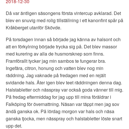
2018-12-30
Då var äntligen säsongens första vintercup avklarad. Det
blev en snuvig med rolig tillställning i ett kanonfint spår på
Kråkberget utanför Skövde.
På torsdagen innan så började jag känna av halsont och
att en förkylning började trycka sig på. Det blev massor
med kurering av alla de husmorsknep som finns.
Framförallt tycker jag min sambos te fungerar bra.
Ingefära, citron, honung och vatten blev nog min
räddning. Jag vaknade på fredagen med en rejält
svidande hals. Åter igen blev teet räddningen denna dag.
Halstabletter och nässpray var också goda vänner till mig.
På fredag eftermiddag for jag upp till mina föräldrar i
Falköping för övernattning. Näsan var täppt men jag sov
ändå ganska ok. På lördag morgon var hals och näsa
ganska tjocka, men nässpray och halstabletter löste snart
upp det.