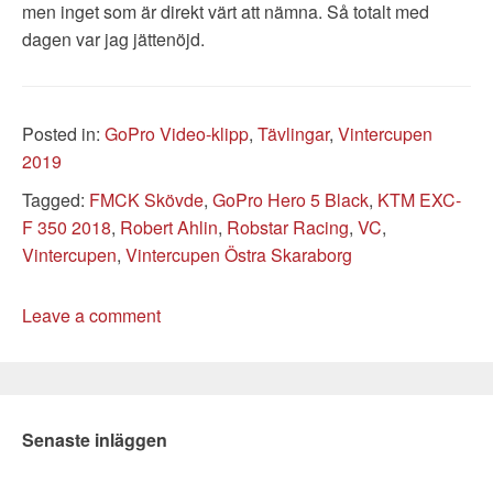
men inget som är direkt värt att nämna. Så totalt med
dagen var jag jättenöjd.
Categories
Posted in:
GoPro Video-klipp
,
Tävlingar
,
Vintercupen
2019
Tags
Tagged:
FMCK Skövde
,
GoPro Hero 5 Black
,
KTM EXC-
F 350 2018
,
Robert Ahlin
,
Robstar Racing
,
VC
,
Vintercupen
,
Vintercupen Östra Skaraborg
Leave a comment
Senaste inläggen