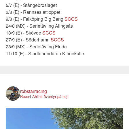
5/7 (E) - Stångebroslaget
2/8 (E) - Rännseslättloppet
9/8 (E) - Falköping Big Bang
SCCS
24/8 (MX) - Serietävling Alingsås
13/9 (E) - Skövde
SCCS
27/9 (E) - Söderhamn
SCCS
28/9 (MX) - Serietävling Floda
11/10 (E) - Stadionenduron Kinnekulle
robstarracing
Robert Ahlins äventyr på hoj!