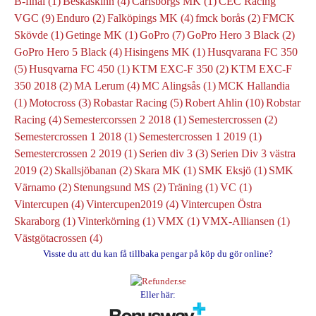
B-final
(1)
Beskaskinn
(4)
Carlsborgs MK
(1)
CEC Racing
VGC
(9)
Enduro
(2)
Falköpings MK
(4)
fmck borås
(2)
FMCK
Skövde
(1)
Getinge MK
(1)
GoPro
(7)
GoPro Hero 3 Black
(2)
GoPro Hero 5 Black
(4)
Hisingens MK
(1)
Husqvarana FC 350
(5)
Husqvarna FC 450
(1)
KTM EXC-F 350
(2)
KTM EXC-F
350 2018
(2)
MA Lerum
(4)
MC Alingsås
(1)
MCK Hallandia
(1)
Motocross
(3)
Robastar Racing
(5)
Robert Ahlin
(10)
Robstar
Racing
(4)
Semestercorssen 2 2018
(1)
Semestercrossen
(2)
Semestercrossen 1 2018
(1)
Semestercrossen 1 2019
(1)
Semestercrossen 2 2019
(1)
Serien div 3
(3)
Serien Div 3 västra
2019
(2)
Skallsjöbanan
(2)
Skara MK
(1)
SMK Eksjö
(1)
SMK
Värnamo
(2)
Stenungsund MS
(2)
Träning
(1)
VC
(1)
Vintercupen
(4)
Vintercupen2019
(4)
Vintercupen Östra
Skaraborg
(1)
Vinterkörning
(1)
VMX
(1)
VMX-Alliansen
(1)
Västgötacrossen
(4)
Visste du att du kan få tillbaka pengar på köp du gör online?
Eller här: