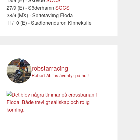
13/9 (E) - Skövde
SCCS
27/9 (E) - Söderhamn
SCCS
28/9 (MX) - Serietävling Floda
11/10 (E) - Stadionenduron Kinnekulle
robstarracing
Robert Ahlins äventyr på hoj!