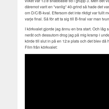
vilket var 13:e snabbaste tid i grupp 3. Men det va
däremot varit en ”vanlig” 40-grind så hade det var
om D/C/B-kval. Eftersom det inte riktigt var fullt m
varje final. Så för att ta sig till B-final var man tvu
I körkvalet gjorde jag ännu en bra start. Och låg 
neråt och dessutom drog jag på mig kramp i under
körde till slut in på en 12:e plats och det blev då h
Film från körkvalet: