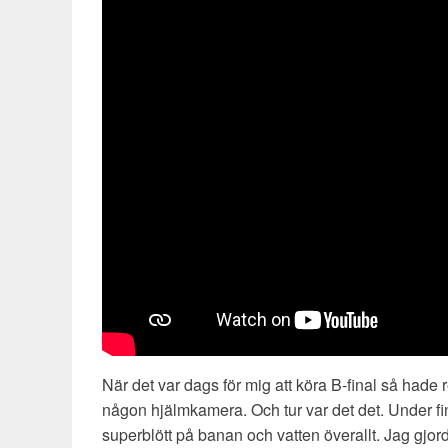
När det var dags för mig att köra B-final så hade re
någon hjälmkamera. Och tur var det det. Under fi
superblött på banan och vatten överallt. Jag gjorde