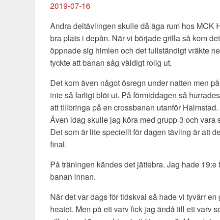
2019-07-16
Andra deltävlingen skulle då äga rum hos MCK Ha
bra plats i depån. När vi började grilla så kom de
öppnade sig himlen och det fullständigt vräkte ner
tyckte att banan såg väldigt rolig ut.
Det kom även något ösregn under natten men på
inte så farligt blöt ut. På förmiddagen så hurrade
att tillbringa på en crossbanan utanför Halmstad.
Även idag skulle jag köra med grupp 3 och vara
Det som är lite speciellt för dagen tävling är att de
final.
På träningen kändes det jättebra. Jag hade 19:e ti
banan innan.
När det var dags för tidskval så hade vi tyvärr en
heatet. Men på ett varv fick jag ändå till ett var