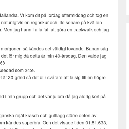
llandia. Vi kom dit på lördag eftermiddag och tog en
t naturligtvis en regnskur och lite senare på kvällen
. Men jag hann i alla fall att göra en trackwalk och jag
 morgonen så kändes det väldigt lovande. Banan såg
s det för mig då detta är min 40-årsdag. Den valde jag
 🙂
 seedad som 24:e.
t är 30-grind så det blir svårare att ta sig till en högre
d i min grupp och det var ju bra då jag aldrig kört på
 ganska rejäl krasch och gulflagg större delen av
v som kändes superbra. Och det visade tiden 01:51.633,