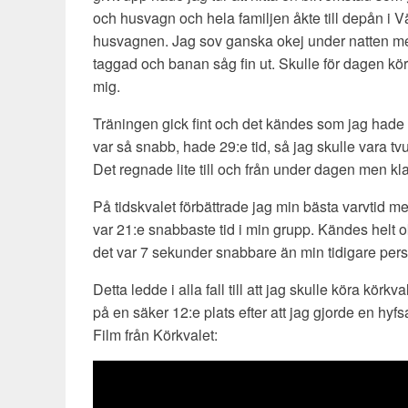
och husvagn och hela familjen åkte till depån i Vä
husvagnen. Jag sov ganska okej under natten me
taggad och banan såg fin ut. Skulle för dagen kö
mig.
Träningen gick fint och det kändes som jag hade br
var så snabb, hade 29:e tid, så jag skulle vara tv
Det regnade lite till och från under dagen men kl
På tidskvalet förbättrade jag min bästa varvtid m
var 21:e snabbaste tid i min grupp. Kändes helt 
det var 7 sekunder snabbare än min tidigare pers
Detta ledde i alla fall till att jag skulle köra körkv
på en säker 12:e plats efter att jag gjorde en hyfsa
Film från Körkvalet: