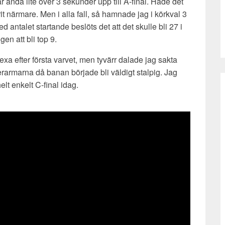
r ändå lite över 3 sekunder upp till A-final. Hade det
it närmare. Men i alla fall, så hamnade jag i körkval 3
ed antalet startande beslöts det att det skulle bli 27 i
ngen att bli top 9.
sexa efter första varvet, men tyvärr dalade jag sakta
armarna då banan började bli väldigt stalpig. Jag
elt enkelt C-final idag.