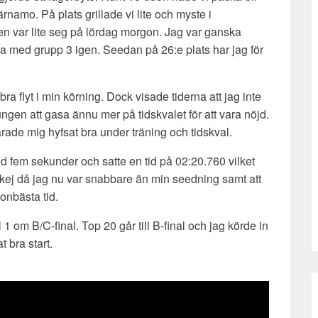
rnamo. På plats grillade vi lite och myste i
n var lite seg på lördag morgon. Jag var ganska
ra med grupp 3 igen. Seedan på 26:e plats har jag för
a flyt i min körning. Dock visade tiderna att jag inte
ungen att gasa ännu mer på tidskvalet för att vara nöjd.
arade mig hyfsat bra under träning och tidskval.
ed fem sekunder och satte en tid på 02:20.760 vilket
okej då jag nu var snabbare än min seedning samt att
onbästa tid.
al 1 om B/C-final. Top 20 går till B-final och jag körde in
t bra start.