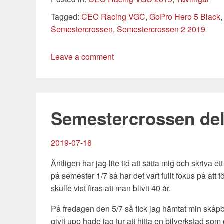
Tags
Tagged:
CEC Racing VGC
,
GoPro Hero 5 Black
Semestercrossen
,
Semestercrossen 2 2019
Leave a comment
Semestercrossen del
2019-07-16
Äntligen har jag lite tid att sätta mig och skriva
på semester 1/7 så har det vart fullt fokus på a
skulle vist firas att man blivit 40 år.
På fredagen den 5/7 så fick jag hämtat min skåpbi
givit upp hade jag tur att hitta en bilverkstad som