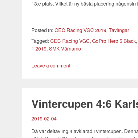
13:e plats. Vilket är ny bästa placering någonsin f
Categories
Posted in:
CEC Racing VGC 2019
,
Tävlingar
Tags
Tagged:
CEC Racing VGC
,
GoPro Hero 5 Black
1 2019
,
SMK Värnamo
Leave a comment
Vintercupen 4:6 Kar
2019-02-04
Då var deltävling 4 avklarad i vintercupen. Den