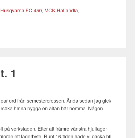
,
Husqvarna FC 450
,
MCK Hallandia
,
t. 1
 ett par ord från semestercrossen. Ända sedan jag gick
tt försöka hinna bygga en altan här hemma. Någon
l på verkstaden. Efter att främre vänstra hjullager
 gjorde ett lagerbyte. Runt 16-tiden hade vi packa bil