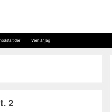
bästa tider
Vem är jag
t. 2