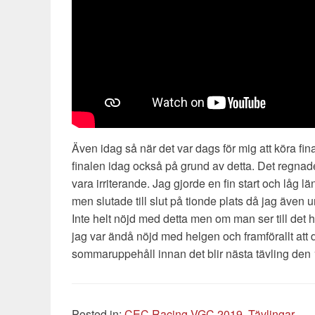
Även idag så när det var dags för mig att köra fi
finalen idag också på grund av detta. Det regnade 
vara irriterande. Jag gjorde en fin start och låg l
men slutade till slut på tionde plats då jag även 
Inte helt nöjd med detta men om man ser till det h
jag var ändå nöjd med helgen och framförallt att det
sommaruppehåll innan det blir nästa tävling den 
Categories
Posted in:
CEC Racing VGC 2019
,
Tävlingar