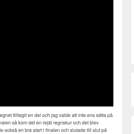
gnet tilltagit en del och jag valde att inte ens sätta på
nalen så kom det en rejäl regnskur och det blev
 också en bra start i finalen och slutade till slut på