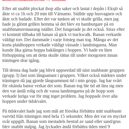
Efter att snabbt plockat ihop alla saker och lastat i depån i Eksjö så
åkte vi ca 1h och 20 min till Värnamo. Ställde upp husvagnen och
åkte och badade. Efter det var tanken att vi skulle grilla, men jag
hade ju glömt grillen hemma så det blev en hamburgare på en
snabbmatsrestaurang istället. Det fungerade ju det också. Strax efter
vi kommit tillbaka till banan så gick vi trackwalk. Banan verkarde
väldigt torr. Det dammade i varje fotsteg man tog. Många av det
korta platåhoppen verkade väldigt vässade i landningarna. Man
kunde lika gärna hoppa baklänges i hoppen. Vi hade en liten
förhoppning om att detta skulle rättas till under morgonen innan
träningen drar igång.
Till denna dag hade jag blivit uppseedad till näst snabbaste gruppen
(grupp 3) fast som långsamast i gruppen. Vilket också märktes under
träningen då jag gjorde långsammast tid i min grupp. Jag har svårt
för okända banor verkar det som. Banan tog lite tid att lära sig men
den var ändå rolig och de vassa landningarna på de hopp som
verkade luriga var för mig inget problem. Jag hoppade över alla
hoppen under tidskvalet.
På tidskvalet hade jag som mål att försöka förbättra mitt snabbaste
varvtid från träningen med hela 15 sekunder. Men det var en mycket
svår uppgift. Banan som mestadels bestod av sand eller sand/grus
blev snabbt stalpig. Jag lyckades ändå förbättra tiden med 9