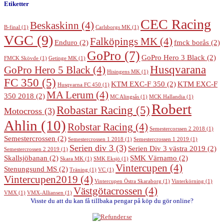
Etiketter
CEC Racing
Beskaskinn
(4)
B-final
(1)
Carlsborgs MK
(1)
VGC
(9)
Falköpings MK
(4)
Enduro
(2)
fmck borås
(2)
GoPro
(7)
GoPro Hero 3 Black
(2)
FMCK Skövde
(1)
Getinge MK
(1)
Husqvarana
GoPro Hero 5 Black
(4)
Hisingens MK
(1)
FC 350
(5)
KTM EXC-F 350
(2)
KTM EXC-F
Husqvarna FC 450
(1)
MA Lerum
(4)
350 2018
(2)
MC Alingsås
(1)
MCK Hallandia
(1)
Robert
Robastar Racing
(5)
Motocross
(3)
Ahlin
(10)
Robstar Racing
(4)
Semestercorssen 2 2018
(1)
Semestercrossen
(2)
Semestercrossen 1 2018
(1)
Semestercrossen 1 2019
(1)
Serien div 3
(3)
Serien Div 3 västra 2019
(2)
Semestercrossen 2 2019
(1)
Skallsjöbanan
(2)
SMK Värnamo
(2)
Skara MK
(1)
SMK Eksjö
(1)
Vintercupen
(4)
Stenungsund MS
(2)
Träning
(1)
VC
(1)
Vintercupen2019
(4)
Vintercupen Östra Skaraborg
(1)
Vinterkörning
(1)
Västgötacrossen
(4)
VMX
(1)
VMX-Alliansen
(1)
Visste du att du kan få tillbaka pengar på köp du gör online?