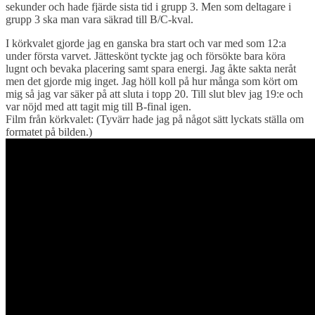
sekunder och hade fjärde sista tid i grupp 3. Men som deltagare i
grupp 3 ska man vara säkrad till B/C-kval.
I körkvalet gjorde jag en ganska bra start och var med som 12:a
under första varvet. Jätteskönt tyckte jag och försökte bara köra
lugnt och bevaka placering samt spara energi. Jag åkte sakta neråt
men det gjorde mig inget. Jag höll koll på hur många som kört om
mig så jag var säker på att sluta i topp 20. Till slut blev jag 19:e och
var nöjd med att tagit mig till B-final igen.
Film från körkvalet: (Tyvärr hade jag på något sätt lyckats ställa om
formatet på bilden.)