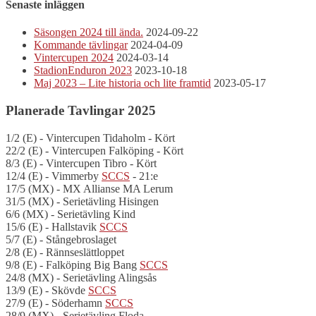
Senaste inläggen
Säsongen 2024 till ända.
2024-09-22
Kommande tävlingar
2024-04-09
Vintercupen 2024
2024-03-14
StadionEnduron 2023
2023-10-18
Maj 2023 – Lite historia och lite framtid
2023-05-17
Planerade Tavlingar 2025
1/2 (E) - Vintercupen Tidaholm - Kört
22/2 (E) - Vintercupen Falköping - Kört
8/3 (E) - Vintercupen Tibro - Kört
12/4 (E) - Vimmerby
SCCS
- 21:e
17/5 (MX) - MX Allianse MA Lerum
31/5 (MX) - Serietävling Hisingen
6/6 (MX) - Serietävling Kind
15/6 (E) - Hallstavik
SCCS
5/7 (E) - Stångebroslaget
2/8 (E) - Rännseslättloppet
9/8 (E) - Falköping Big Bang
SCCS
24/8 (MX) - Serietävling Alingsås
13/9 (E) - Skövde
SCCS
27/9 (E) - Söderhamn
SCCS
28/9 (MX) - Serietävling Floda