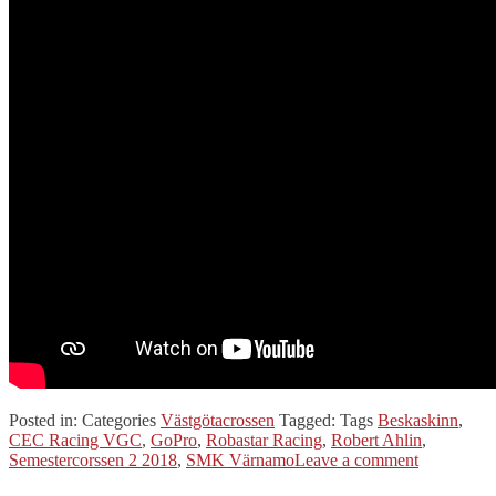
Posted in:
Categories
Västgötacrossen
Tagged:
Tags
Beskaskinn
,
CEC Racing VGC
,
GoPro
,
Robastar Racing
,
Robert Ahlin
,
Semestercorssen 2 2018
,
SMK Värnamo
Leave a comment