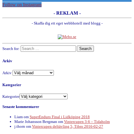
Follow on Instagram
- REKLAM -
- Skaffa dig ett eget webbhotell med blogg -
Search for:
Arkiv
Arkiv
Kategorier
Kategorier
Senaste kommentarer
Liam
om
SuperEnduro Final i Lidköping 2018
Marie Johansson Bergman
om
Vintercupen 3:6 – Tidaholm
j.thorn
om
Vintercupen deltävling 5, Tibro 2016-02-27