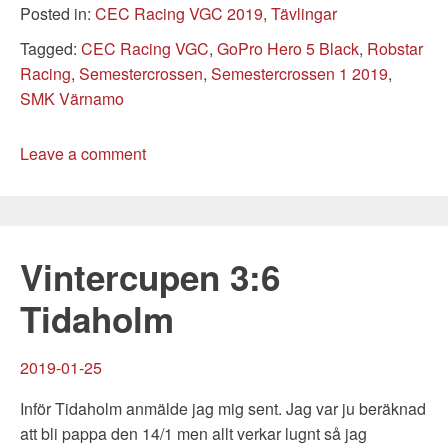
Categories
Posted in:
CEC Racing VGC 2019
,
Tävlingar
Tags
Tagged:
CEC Racing VGC
,
GoPro Hero 5 Black
,
Robstar
Racing
,
Semestercrossen
,
Semestercrossen 1 2019
,
SMK Värnamo
Leave a comment
Vintercupen 3:6
Tidaholm
2019-01-25
Inför Tidaholm anmälde jag mig sent. Jag var ju beräknad
att bli pappa den 14/1 men allt verkar lugnt så jag