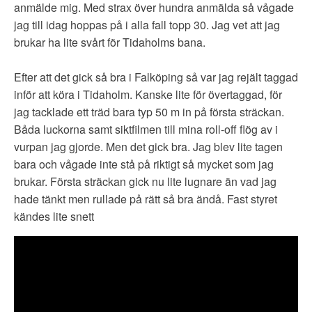
anmälde mig. Med strax över hundra anmälda så vågade
jag till idag hoppas på i alla fall topp 30. Jag vet att jag
brukar ha lite svårt för Tidaholms bana.
Efter att det gick så bra i Falköping så var jag rejält taggad
inför att köra i Tidaholm. Kanske lite för övertaggad, för
jag tacklade ett träd bara typ 50 m in på första sträckan.
Båda luckorna samt siktfilmen till mina roll-off flög av i
vurpan jag gjorde. Men det gick bra. Jag blev lite tagen
bara och vågade inte stå på riktigt så mycket som jag
brukar. Första sträckan gick nu lite lugnare än vad jag
hade tänkt men rullade på rätt så bra ändå. Fast styret
kändes lite snett