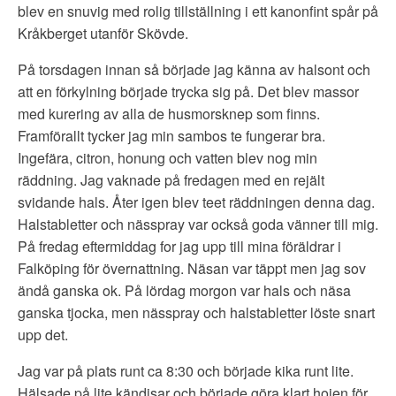
blev en snuvig med rolig tillställning i ett kanonfint spår på
Kråkberget utanför Skövde.
På torsdagen innan så började jag känna av halsont och
att en förkylning började trycka sig på. Det blev massor
med kurering av alla de husmorsknep som finns.
Framförallt tycker jag min sambos te fungerar bra.
Ingefära, citron, honung och vatten blev nog min
räddning. Jag vaknade på fredagen med en rejält
svidande hals. Åter igen blev teet räddningen denna dag.
Halstabletter och nässpray var också goda vänner till mig.
På fredag eftermiddag for jag upp till mina föräldrar i
Falköping för övernattning. Näsan var täppt men jag sov
ändå ganska ok. På lördag morgon var hals och näsa
ganska tjocka, men nässpray och halstabletter löste snart
upp det.
Jag var på plats runt ca 8:30 och började kika runt lite.
Hälsade på lite kändisar och började göra klart hojen för