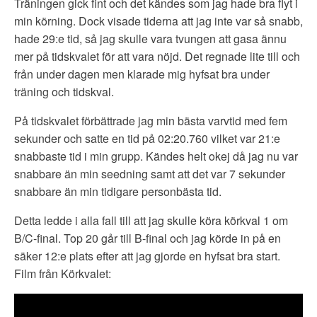
Träningen gick fint och det kändes som jag hade bra flyt i
min körning. Dock visade tiderna att jag inte var så snabb,
hade 29:e tid, så jag skulle vara tvungen att gasa ännu
mer på tidskvalet för att vara nöjd. Det regnade lite till och
från under dagen men klarade mig hyfsat bra under
träning och tidskval.
På tidskvalet förbättrade jag min bästa varvtid med fem
sekunder och satte en tid på 02:20.760 vilket var 21:e
snabbaste tid i min grupp. Kändes helt okej då jag nu var
snabbare än min seedning samt att det var 7 sekunder
snabbare än min tidigare personbästa tid.
Detta ledde i alla fall till att jag skulle köra körkval 1 om
B/C-final. Top 20 går till B-final och jag körde in på en
säker 12:e plats efter att jag gjorde en hyfsat bra start.
Film från Körkvalet: