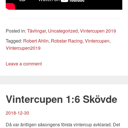
Categories
Posted in:
Tävlingar
,
Uncategorized
,
Vintercupen 2019
Tags
Tagged:
Robert Ahlin
,
Robstar Racing
,
Vintercupen
,
Vintercupen2019
Leave a comment
Vintercupen 1:6 Skövde
2018-12-30
Då var äntligen säsongens första vintercup avklarad. Det