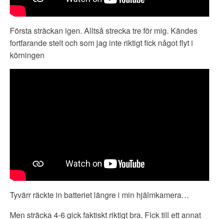
Första sträckan igen. Alltså strecka tre för mig. Kändes
fortfarande stelt och som jag inte riktigt fick något flyt i
körningen
Tyvärr räckte in batteriet längre i min hjälmkamera…
Men sträcka 4-6 gick faktiskt riktigt bra. Fick till ett annat