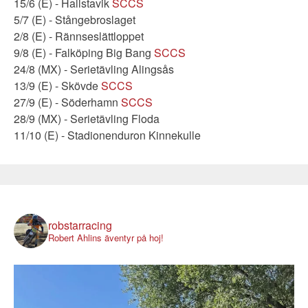
15/6 (E) - Hallstavik
SCCS
5/7 (E) - Stångebroslaget
2/8 (E) - Rännseslättloppet
9/8 (E) - Falköping Big Bang
SCCS
24/8 (MX) - Serietävling Alingsås
13/9 (E) - Skövde
SCCS
27/9 (E) - Söderhamn
SCCS
28/9 (MX) - Serietävling Floda
11/10 (E) - Stadionenduron Kinnekulle
robstarracing
Robert Ahlins äventyr på hoj!