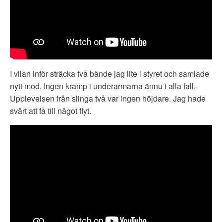
I vilan inför sträcka två bände jag lite i styret och samlade
nytt mod. Ingen kramp i underarmarna ännu i alla fall.
Upplevelsen från slinga två var ingen höjdare. Jag hade
svårt att få till något flyt.