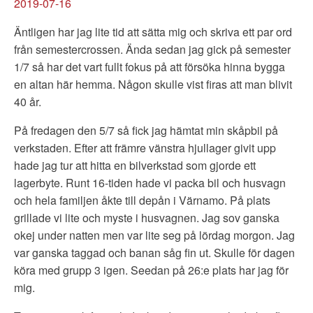
2019-07-16
Äntligen har jag lite tid att sätta mig och skriva ett par ord
från semestercrossen. Ända sedan jag gick på semester
1/7 så har det vart fullt fokus på att försöka hinna bygga
en altan här hemma. Någon skulle vist firas att man blivit
40 år.
På fredagen den 5/7 så fick jag hämtat min skåpbil på
verkstaden. Efter att främre vänstra hjullager givit upp
hade jag tur att hitta en bilverkstad som gjorde ett
lagerbyte. Runt 16-tiden hade vi packa bil och husvagn
och hela familjen åkte till depån i Värnamo. På plats
grillade vi lite och myste i husvagnen. Jag sov ganska
okej under natten men var lite seg på lördag morgon. Jag
var ganska taggad och banan såg fin ut. Skulle för dagen
köra med grupp 3 igen. Seedan på 26:e plats har jag för
mig.