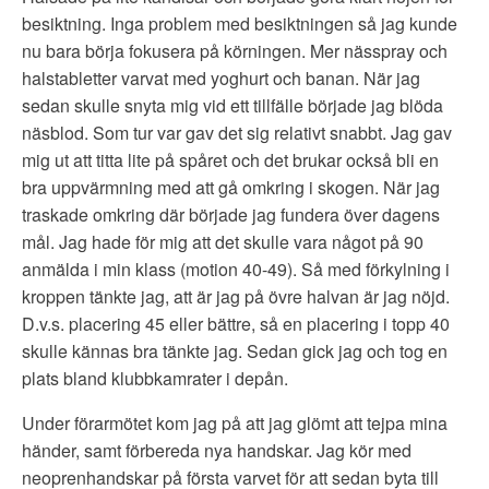
besiktning. Inga problem med besiktningen så jag kunde
nu bara börja fokusera på körningen. Mer nässpray och
halstabletter varvat med yoghurt och banan. När jag
sedan skulle snyta mig vid ett tillfälle började jag blöda
näsblod. Som tur var gav det sig relativt snabbt. Jag gav
mig ut att titta lite på spåret och det brukar också bli en
bra uppvärmning med att gå omkring i skogen. När jag
traskade omkring där började jag fundera över dagens
mål. Jag hade för mig att det skulle vara något på 90
anmälda i min klass (motion 40-49). Så med förkylning i
kroppen tänkte jag, att är jag på övre halvan är jag nöjd.
D.v.s. placering 45 eller bättre, så en placering i topp 40
skulle kännas bra tänkte jag. Sedan gick jag och tog en
plats bland klubbkamrater i depån.
Under förarmötet kom jag på att jag glömt att tejpa mina
händer, samt förbereda nya handskar. Jag kör med
neoprenhandskar på första varvet för att sedan byta till