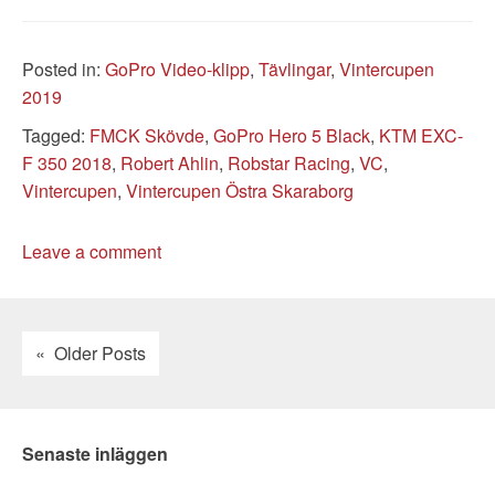
Categories
Posted in:
GoPro Video-klipp
,
Tävlingar
,
Vintercupen
2019
Tags
Tagged:
FMCK Skövde
,
GoPro Hero 5 Black
,
KTM EXC-
F 350 2018
,
Robert Ahlin
,
Robstar Racing
,
VC
,
Vintercupen
,
Vintercupen Östra Skaraborg
Leave a comment
Older Posts
Senaste inläggen