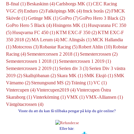
B-final
(1)
Beskaskinn
(4)
Carlsborgs MK
(1)
CEC Racing
VGC
(9)
Enduro
(2)
Falköpings MK
(4)
fmck borås
(2)
FMCK
Skövde
(1)
Getinge MK
(1)
GoPro
(7)
GoPro Hero 3 Black
(2)
GoPro Hero 5 Black
(4)
Hisingens MK
(1)
Husqvarana FC 350
(5)
Husqvarna FC 450
(1)
KTM EXC-F 350
(2)
KTM EXC-F
350 2018
(2)
MA Lerum
(4)
MC Alingsås
(1)
MCK Hallandia
(1)
Motocross
(3)
Robastar Racing
(5)
Robert Ahlin
(10)
Robstar
Racing
(4)
Semestercorssen 2 2018
(1)
Semestercrossen
(2)
Semestercrossen 1 2018
(1)
Semestercrossen 1 2019
(1)
Semestercrossen 2 2019
(1)
Serien div 3
(3)
Serien Div 3 västra
2019
(2)
Skallsjöbanan
(2)
Skara MK
(1)
SMK Eksjö
(1)
SMK
Värnamo
(2)
Stenungsund MS
(2)
Träning
(1)
VC
(1)
Vintercupen
(4)
Vintercupen2019
(4)
Vintercupen Östra
Skaraborg
(1)
Vinterkörning
(1)
VMX
(1)
VMX-Alliansen
(1)
Västgötacrossen
(4)
Visste du att du kan få tillbaka pengar på köp du gör online?
Eller här: